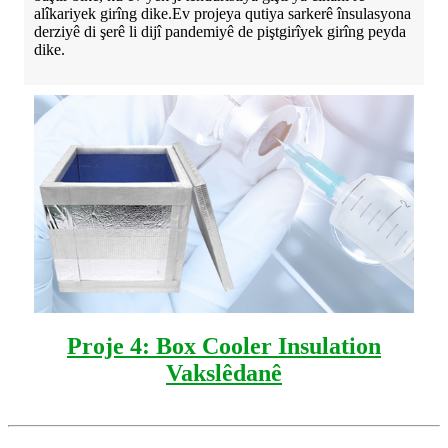
alîkariyek girîng dike.Ev projeya qutiya sarkerê însulasyona
derziyê di şerê li dijî pandemiyê de piştgirîyek girîng peyda
dike.
Proje 4: Box Cooler Insulation
Vakslêdanê