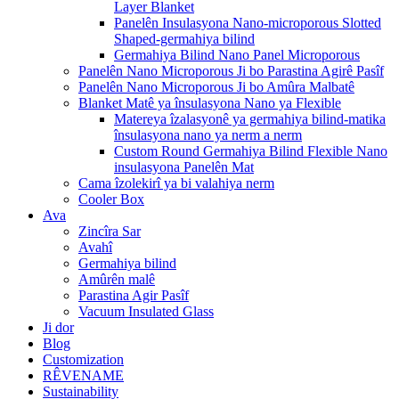
Layer Blanket
Panelên Insulasyona Nano-microporous Slotted
Shaped-germahiya bilind
Germahiya Bilind Nano Panel Microporous
Panelên Nano Microporous Ji bo Parastina Agirê Pasîf
Panelên Nano Microporous Ji bo Amûra Malbatê
Blanket Matê ya însulasyona Nano ya Flexible
Matereya îzalasyonê ya germahiya bilind-matika
însulasyona nano ya nerm a nerm
Custom Round Germahiya Bilind Flexible Nano
insulasyona Panelên Mat
Cama îzolekirî ya bi valahiya nerm
Cooler Box
Ava
Zincîra Sar
Avahî
Germahiya bilind
Amûrên malê
Parastina Agir Pasîf
Vacuum Insulated Glass
Ji dor
Blog
Customization
RÊVENAME
Sustainability