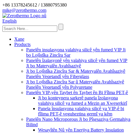
+86 13378245612 / 13880795380
mike@zerothermo.com
English
Xane
Products
Panelên insulasyona valahiya silicê yên fumed VIP Ji
bo Lojîstîka Zincîra Sar
Panelên îzalasyonê yên valahiya silicê yên fumed VIP
Ji bo Materyalên Avahîsaziyê
Ji bo Lojîstîka Zincîra Sar & Materyalên Avahîsaziyê
Panelên Veqetandî yên Fiberglass
Ji bo Lojîstîka Zincîra Sar û Materyalên Avahîsaziyê
Panelên Veqetandî yên Polyuretane
Panelên VIP-yên Taybet ên Taybet ên Bi Fîlma PET-ê
Ji bo konteynera sarkerê panela îzolasyona
valahiya silicê ya fumed a Mezin an Xweserkirî
Panela însulasyona valahiya silicê ya VIP-ê bi
fîlima PET-ê veguheztina germî ya kêm
Panelên Nano Microporous Ji bo Pîşesaziya Germahiya
Bilind
Wesayîtên Nû yên Enerjiya Battery Insulation