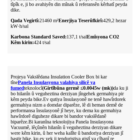
tîpîk e, ji bo avahiyên din mînak û referansên kêrhatî peyda
dike.
Qada Vegirtî:
21460 m²
Enerjiya Teserûfkirî:
429,2 hezar
kW·h/sal
Karbona Standard Saved:
137,1 t/sal
Emîsyona CO2
Kêm kirin:
424 t/sal
Projeya Vakslêdana Insulation Cooler Box bi kar
tîne
Panela Insulasyona valahiya silicê ya
fumed
teknolocî
(Girtîbûna germê ≤0.0045w (mk))
da ku ji
bo hilanîn û veguheztina derziyan jîngehek germahiya pir
kêm peyda bike.Ev qutiya însulasyonê ne tenê hawîrdorek
germahiya nizm a domdar diparêze, lê di heman demê de
performansa însulasyonê jî heye, ku dema ku germahiya
hawîrdorê diguheze dikare bi bandor vakslêdanê
biparêze.Bi karanîna teknolojiya Panela Insulasyona
Vacuumê, lêçûnên hilanîn û veguheztina derziyan dikare
were kêm kirin, û her weha kalîte û bandoriya derziyan jî
baştir bike, ku ev yek ji tenduristiya giştî ya cîhanî re