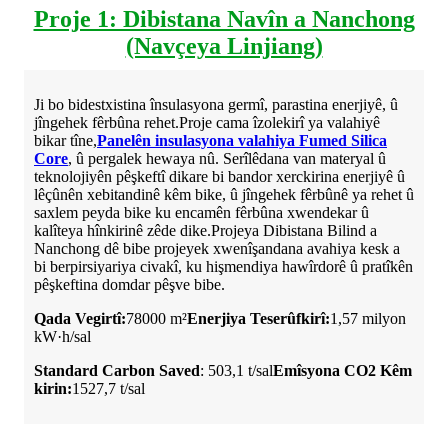
Proje 1: Dibistana Navîn a Nanchong
(Navçeya Linjiang)
Ji bo bidestxistina însulasyona germî, parastina enerjiyê, û
jîngehek fêrbûna rehet.Proje cama îzolekirî ya valahiyê
bikar tîne,
Panelên insulasyona valahiya Fumed Silica
Core
, û pergalek hewaya nû. Serîlêdana van materyal û
teknolojiyên pêşkeftî dikare bi bandor xerckirina enerjiyê û
lêçûnên xebitandinê kêm bike, û jîngehek fêrbûnê ya rehet û
saxlem peyda bike ku encamên fêrbûna xwendekar û
kalîteya hînkirinê zêde dike.Projeya Dibistana Bilind a
Nanchong dê bibe projeyek xwenîşandana avahiya kesk a
bi berpirsiyariya civakî, ku hişmendiya hawîrdorê û pratîkên
pêşkeftina domdar pêşve bibe.
Qada Vegirtî:
78000 m²
Enerjiya Teserûfkirî:
1,57 milyon
kW·h/sal
Standard Carbon Saved
: 503,1 t/sal
Emîsyona CO2 Kêm
kirin:
1527,7 t/sal