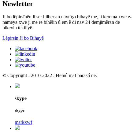
Newletter
Ji bo lêpirsînên li ser hilber an navnîşa bihayê me, ji kerema xwe e-
nameya xwe ji me re bihêlin û em ê di nav 24 demjimêran de
bikevin têkiliyê.
Lêpirsîn Ji bo Bihayê
© Copyright - 2010-2022 : Hemû maf parastî ne.
skype
skype
markxwf