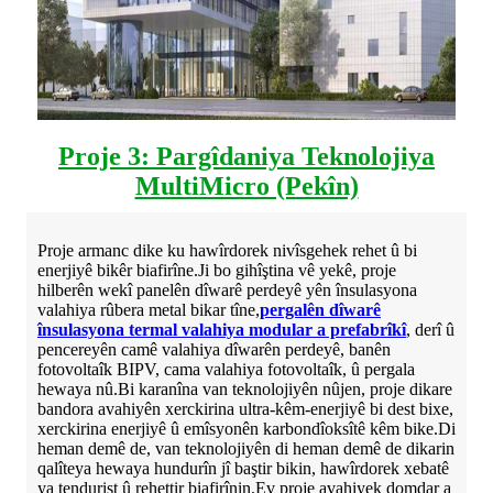
Proje 3: Pargîdaniya Teknolojiya
MultiMicro (Pekîn)
Proje armanc dike ku hawîrdorek nivîsgehek rehet û bi
enerjiyê bikêr biafirîne.Ji bo gihîştina vê yekê, proje
hilberên wekî panelên dîwarê perdeyê yên însulasyona
valahiya rûbera metal bikar tîne,
pergalên dîwarê
însulasyona termal valahiya modular a prefabrîkî
, derî û
pencereyên camê valahiya dîwarên perdeyê, banên
fotovoltaîk BIPV, cama valahiya fotovoltaîk, û pergala
hewaya nû.Bi karanîna van teknolojiyên nûjen, proje dikare
bandora avahiyên xerckirina ultra-kêm-enerjiyê bi dest bixe,
xerckirina enerjiyê û emîsyonên karbondîoksîtê kêm bike.Di
heman demê de, van teknolojiyên di heman demê de dikarin
qalîteya hewaya hundurîn jî baştir bikin, hawîrdorek xebatê
ya tendurist û rehettir biafirînin.Ev proje avahiyek domdar a