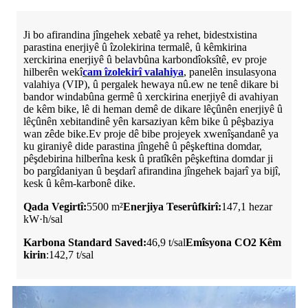
Ji bo afirandina jîngehek xebatê ya rehet, bidestxistina
parastina enerjiyê û îzolekirina termalê, û kêmkirina
xerckirina enerjiyê û belavbûna karbondîoksîtê, ev proje
hilberên wekî
cam îzolekirî valahiya
, panelên insulasyona
valahiya (VIP), û pergalek hewaya nû.ew ne tenê dikare bi
bandor windabûna germê û xerckirina enerjiyê di avahiyan
de kêm bike, lê di heman demê de dikare lêçûnên enerjiyê û
lêçûnên xebitandinê yên karsaziyan kêm bike û pêşbaziya
wan zêde bike.Ev proje dê bibe projeyek xwenîşandanê ya
ku giraniyê dide parastina jîngehê û pêşkeftina domdar,
pêşdebirina hilberîna kesk û pratîkên pêşkeftina domdar ji
bo pargîdaniyan û beşdarî afirandina jîngehek bajarî ya bijî,
kesk û kêm-karbonê dike.
Qada Vegirtî:
5500 m²
Enerjiya Teserûfkirî:
147,1 hezar
kW·h/sal
Karbona Standard Saved:
46,9 t/sal
Emîsyona CO2 Kêm
kirin
:142,7 t/sal