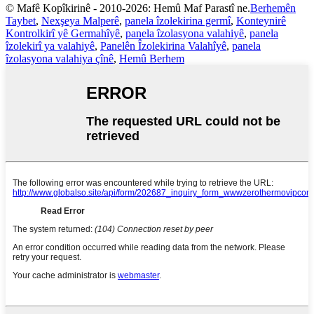
© Mafê Kopîkirinê - 2010-2026: Hemû Maf Parastî ne.
Berhemên
Taybet
,
Nexşeya Malperê
,
panela îzolekirina germî
,
Konteynirê
Kontrolkirî yê Germahîyê
,
panela îzolasyona valahiyê
,
panela
îzolekirî ya valahiyê
,
Panelên Îzolekirina Valahîyê
,
panela
îzolasyona valahiya çînê
,
Hemû Berhem