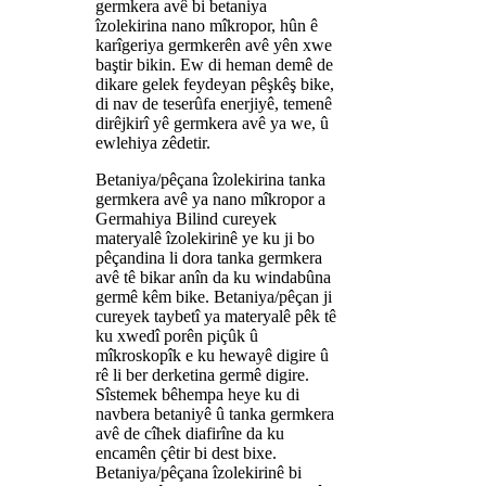
germkera avê bi betaniya
îzolekirina nano mîkropor, hûn ê
karîgeriya germkerên avê yên xwe
baştir bikin. Ew di heman demê de
dikare gelek feydeyan pêşkêş bike,
di nav de teserûfa enerjiyê, temenê
dirêjkirî yê germkera avê ya we, û
ewlehiya zêdetir.
Betaniya/pêçana îzolekirina tanka
germkera avê ya nano mîkropor a
Germahiya Bilind cureyek
materyalê îzolekirinê ye ku ji bo
pêçandina li dora tanka germkera
avê tê bikar anîn da ku windabûna
germê kêm bike. Betaniya/pêçan ji
cureyek taybetî ya materyalê pêk tê
ku xwedî porên piçûk û
mîkroskopîk e ku hewayê digire û
rê li ber derketina germê digire.
Sîstemek bêhempa heye ku di
navbera betaniyê û tanka germkera
avê de cîhek diafirîne da ku
encamên çêtir bi dest bixe.
Betaniya/pêçana îzolekirinê bi