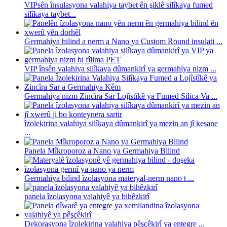
VIPsên însulasyona valahiya taybet ên şiklê silîkaya fumed
silîkaya taybet...
Germahiya bilind a nerm a Nano ya Custom Round insulati ...
VIP însên valahiya silîkaya dûmankirî ya germahiya nizm ...
Germahiya nizm Zincîra Sar Lojîstîkê ya Fumed Silica Va ...
îzolekirina valahiya silîkaya dûmankirî ya mezin an jî kesane
...
Panela Mîkroporoz a Nano ya Germahiya Bilind
Germahiya bilind îzolasyona materyal-nerm nano t ...
panela îzolasyona valahiyê ya bihêzkirî
Dekorasyona îzolekirina valahiya pêşçêkirî ya entegre ...