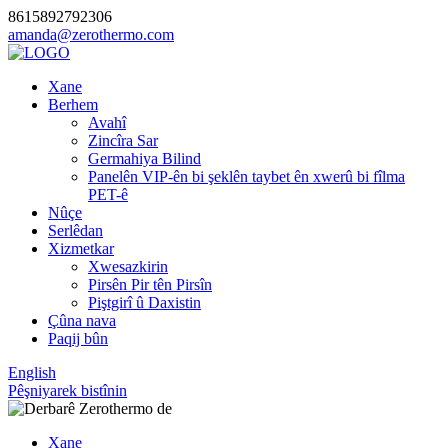
8615892792306
amanda@zerothermo.com
Xane
Berhem
Avahî
Zincîra Sar
Germahiya Bilind
Panelên VIP-ên bi şeklên taybet ên xwerû bi fîlma
PET-ê
Nûçe
Serlêdan
Xizmetkar
Xwesazkirin
Pirsên Pir tên Pirsîn
Piştgirî û Daxistin
Çûna nava
Paqij bûn
English
Pêşniyarek bistînin
Xane