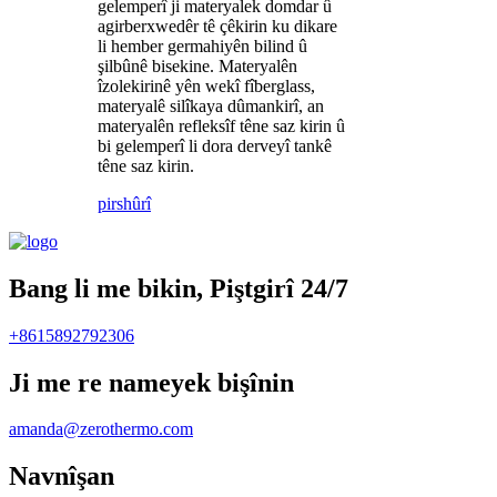
gelemperî ji materyalek domdar û
agirberxwedêr tê çêkirin ku dikare
li hember germahiyên bilind û
şilbûnê bisekine. Materyalên
îzolekirinê yên wekî fîberglass,
materyalê silîkaya dûmankirî, an
materyalên refleksîf têne saz kirin û
bi gelemperî li dora derveyî tankê
têne saz kirin.
pirs
hûrî
Bang li me bikin, Piştgirî 24/7
+8615892792306
Ji me re nameyek bişînin
amanda@zerothermo.com
Navnîşan