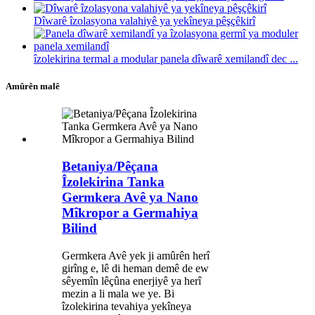
Dîwarê îzolasyona valahiyê ya yekîneya pêşçêkirî
îzolekirina termal a modular panela dîwarê xemilandî dec ...
Amûrên malê
Betaniya/Pêçana
Îzolekirina Tanka
Germkera Avê ya Nano
Mîkropor a Germahiya
Bilind
Germkera Avê yek ji amûrên herî
girîng e, lê di heman demê de ew
sêyemîn lêçûna enerjiyê ya herî
mezin a li mala we ye. Bi
îzolekirina tevahiya yekîneya