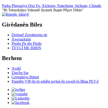
Parka Pîşesaziya Duo Fu, Xichong, Nanchong, Sichuan, Chinaîn
"Bi Teknolojiya Vakumê Jiyanek Baştir Pêşve Dibin"
Girêdanên Bilez
Derbarê Zerothermo de
Xwesazkirin
Pirsên Pir tên Pirsîn
TEVLÎ ME BIBIN
Berhem
Avahî
Zincîra Sar
Germahiya Bilind
Panelên VIP-ên bi şeklên taybet ên xwerû bi fîlma PET-ê