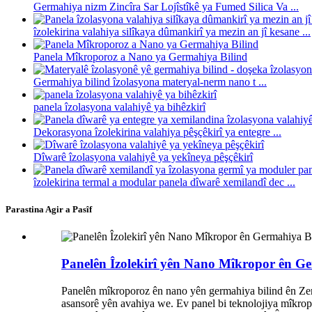
Germahiya nizm Zincîra Sar Lojîstîkê ya Fumed Silica Va ...
îzolekirina valahiya silîkaya dûmankirî ya mezin an jî kesane ...
Panela Mîkroporoz a Nano ya Germahiya Bilind
Germahiya bilind îzolasyona materyal-nerm nano t ...
panela îzolasyona valahiyê ya bihêzkirî
Dekorasyona îzolekirina valahiya pêşçêkirî ya entegre ...
Dîwarê îzolasyona valahiyê ya yekîneya pêşçêkirî
îzolekirina termal a modular panela dîwarê xemilandî dec ...
Parastina Agir a Pasîf
Panelên Îzolekirî yên Nano Mîkropor ên Ge
Panelên mîkroporoz ên nano yên germahiya bilind ên Zero
asansorê yên avahiya we. Ev panel bi teknolojiya mîkropo