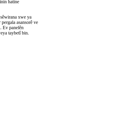
inin hatine
i sêwirana xwe ya
 pergala asansorê ve
n. Ev panelên
eya taybetî bin.