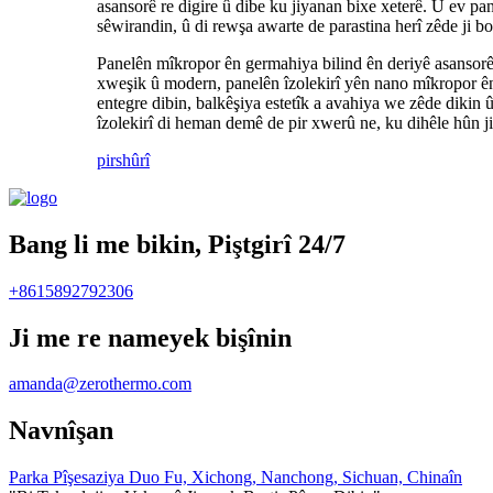
asansorê re digire û dibe ku jiyanan bixe xeterê. Û ev pan
sêwirandin, û di rewşa awarte de parastina herî zêde ji b
Panelên mîkropor ên germahiya bilind ên deriyê asansorê
xweşik û modern, panelên îzolekirî yên nano mîkropor ên
entegre dibin, balkêşiya estetîk a avahiya we zêde diki
îzolekirî di heman demê de pir xwerû ne, ku dihêle hûn ji
pirs
hûrî
Bang li me bikin, Piştgirî 24/7
+8615892792306
Ji me re nameyek bişînin
amanda@zerothermo.com
Navnîşan
Parka Pîşesaziya Duo Fu, Xichong, Nanchong, Sichuan, Chinaîn