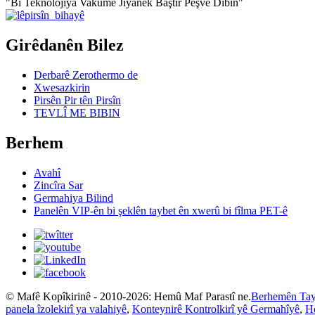
"Bi Teknolojiya Vakumê Jiyanek Baştir Pêşve Dibin"
Girêdanên Bilez
Derbarê Zerothermo de
Xwesazkirin
Pirsên Pir tên Pirsîn
TEVLÎ ME BIBIN
Berhem
Avahî
Zincîra Sar
Germahiya Bilind
Panelên VIP-ên bi şeklên taybet ên xwerû bi fîlma PET-ê
© Mafê Kopîkirinê - 2010-2026: Hemû Maf Parastî ne.
Berhemên Tay
panela îzolekirî ya valahiyê
,
Konteynirê Kontrolkirî yê Germahîyê
,
H