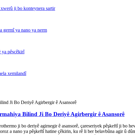
rmahiya Bilind Ji Bo Deriyê Agirbergir ê Asansorê
thermo ji bo deriyê agirnegir ê asansorê, çareseriyek pêşkeftî ji bo h
roz a nano ya pêşkeftî hatine çêkirin, ku rê li ber belavbûna agir û dû