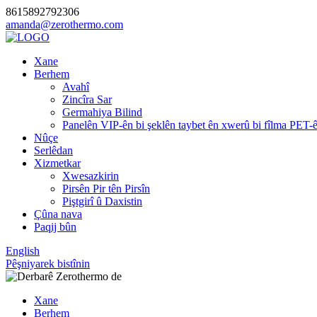
8615892792306
amanda@zerothermo.com
Xane
Berhem
Avahî
Zincîra Sar
Germahiya Bilind
Panelên VIP-ên bi şeklên taybet ên xwerû bi fîlma PET-
Nûçe
Serlêdan
Xizmetkar
Xwesazkirin
Pirsên Pir tên Pirsîn
Piştgirî û Daxistin
Çûna nava
Paqij bûn
English
Pêşniyarek bistînin
Xane
Berhem