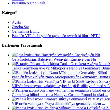
Parastina Agir a Pasîf
Kategorî
Avahî
Zincîra Sar
Germahiya Bilind
Panelên VIP-ên bi şeklên taybet ên xwerû bi fîlma PET-ê
Berhemên Taybetmendî
Qata Îzolekirina Bateriyên Wesayîtên Enerjiyê yên Nû
Tanka Germkera Avê ya Mîkropor a Nano ya Germahiya Bilind 
Panelên îzolekirî yên Nano Microporous ên Germahiya Bilind F
VIPsên însulasyona valahiya taybet ên şiklê silîkaya fumed silîk
Germahiya bilind a nerm a Nano ya Custom Round insulati ...
VIP însên valahiya silîkaya dûmankirî ya germahiya nizm ...