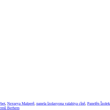
bet
,
Nexşeya Malperê
,
panela îzolasyona valahiya çînê
,
Panelên Îzolek
emû Berhem