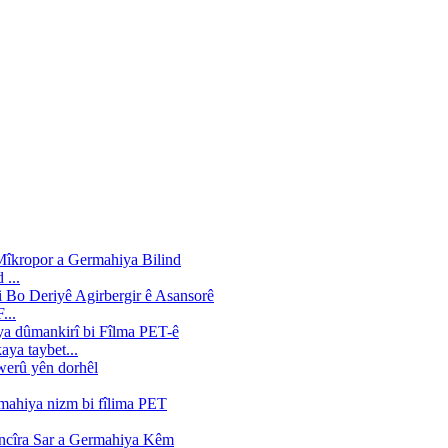
...
...
aya taybet...