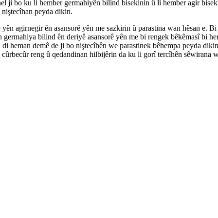
el ji bo ku li hember germahiyên bilind bisekinin û li hember agir bisek
o niştecîhan peyda dikin.
 yên agirnegir ên asansorê yên me sazkirin û parastina wan hêsan e. B
 germahiya bilind ên deriyê asansorê yên me bi rengek bêkêmasî bi her
n û di heman demê de ji bo niştecîhên we parastinek bêhempa peyda diki
 cûrbecûr reng û qedandinan hilbijêrin da ku li gorî tercîhên sêwirana w