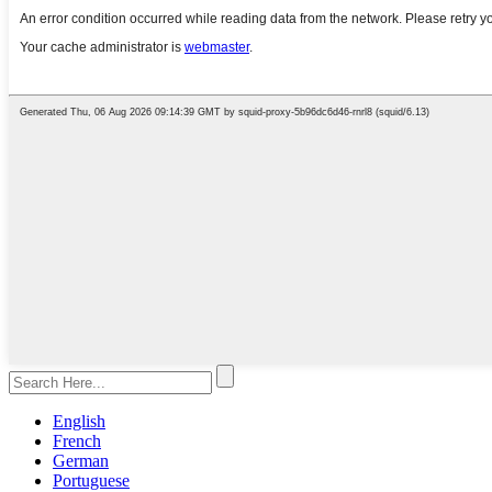
English
French
German
Portuguese