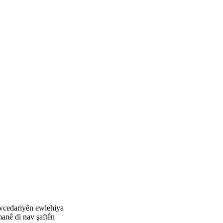
ewcedariyên ewlehiya
manê di nav şaftên