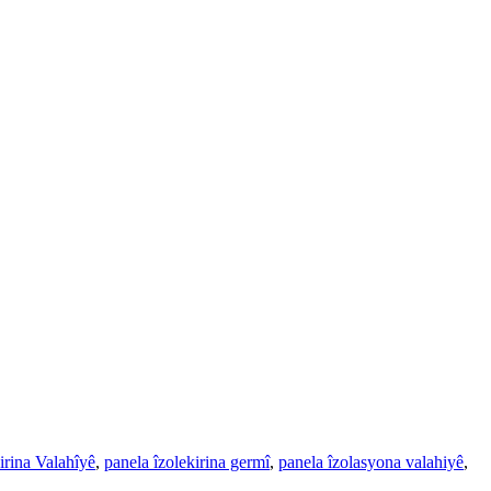
irina Valahîyê
,
panela îzolekirina germî
,
panela îzolasyona valahiyê
,